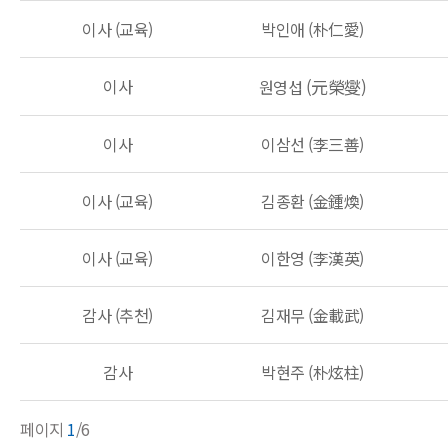
이사 (교육)
박인애 (朴仁愛)
이사
(元榮燮)
원영섭
이사
이삼선 (李三善)
이사 (교육)
김종환 (金鍾煥)
이사 (교육)
이한영 (李漢英)
감사 (추천)
김재무 (金載武)
감사
박현주 (朴炫柱)
페이지
1
/
6