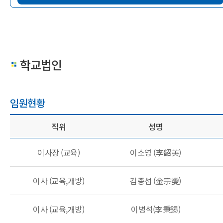
학교법인
임원현황
임원현황 목록 - 직위, 성명, 생년월일, 임기, 현직 및 주요 경력, 친
직위
성명
이사장 (교육)
이소영 (李韶英)
이사 (교육,개방)
김종섭 (金宗燮)
이사 (교육,개방)
이병석(李秉錫)