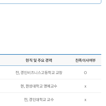
현직 및 주요 경력
친족이사여부
전, 경민비즈니스고등학교 교장
O
현, 한성대학교 명예교수
x
전, 경민대학교 교수
x