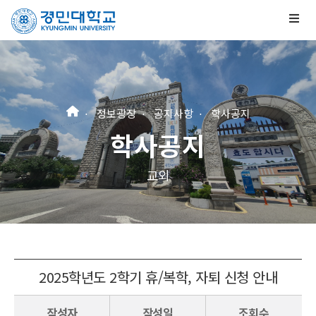
정보광장
공지사항
학사공지
학사공지
교외
2025학년도 2학기 휴/복학, 자퇴 신청 안내
작성자
작성일
조회수